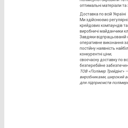
оптимальні матеріали та 
Доставка по всій Україні
Ми здійснюємо регулярні
крейдових компаундів та 
виробничі майданчики кліє
Завдяки відпрацьованій с
оперативне виконання з
постійну наявність найбі
конкурентні ціни;
своєчасну доставку по всі
безперебійне забезпечен
ТОВ «Полімер Трейдінг» —
виробниками, широкий асо
для підприємств полімерно