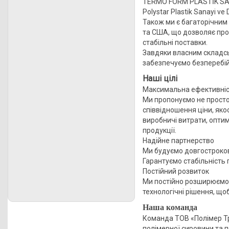
TERMO FORM PLASTİK SAN. 
Polystar Plastik Sanayi ve
Також ми є багаторічним
та США, що дозволяє про
стабільні поставки.
Завдяки власним складсь
забезпечуємо безперебійн
Наші цілі
Максимальна ефективніст
Ми пропонуємо не просто
співвідношення ціни, яко
виробничі витрати, оптим
продукції.
Надійне партнерство
Ми будуємо довгострокові
Гарантуємо стабільність п
Постійний розвиток
Ми постійно розширюємо 
технологічні рішення, що
Наша команда
Команда ТОВ «Полімер Тре
полімерної сировини та 