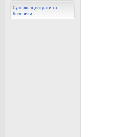
Суперконцентрати та
барвники