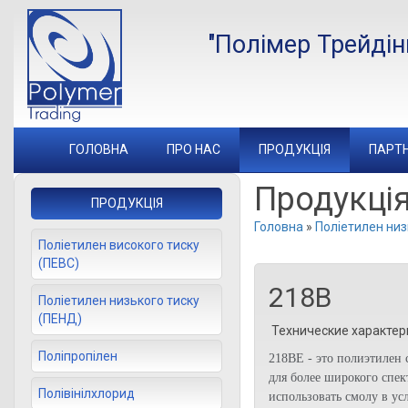
"Полімер Трейдін
ГОЛОВНА
ПРО НАС
ПРОДУКЦIЯ
ПАРТ
Продукцi
ПРОДУКЦІЯ
Головна
»
Поліетилен низ
Поліетилен високого тиску
(ПЕВС)
218B
Поліетилен низького тиску
(ПЕНД)
Технические характер
Поліпропілен
218BE - это полиэтилен 
для более широкого спе
Полівінілхлорид
использовать смолу в ус